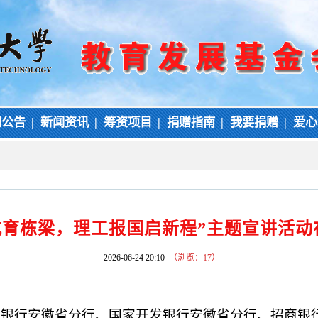
知公告
|
新闻资讯
|
筹资项目
|
捐赠指南
|
我要捐赠
|
爱心
航育栋梁，理工报国启新程”主题宣讲活动
2026-06-24 20:10
（浏览：
17
）
人民银行安徽省分行、国家开发银行安徽省分行、招商银